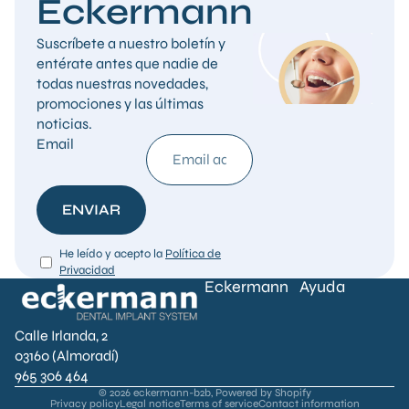
Eckermann
Suscríbete a nuestro boletín y
entérate antes que nadie de
todas nuestras novedades,
promociones y las últimas
noticias.
Email
ENVIAR
He leído y acepto la
Política de
Privacidad
Eckermann
Ayuda
Calle Irlanda, 2
03160 (Almoradí)
965 306 464
© 2026
eckermann-b2b
,
Powered by Shopify
Privacy policy
Legal notice
Terms of service
Contact information