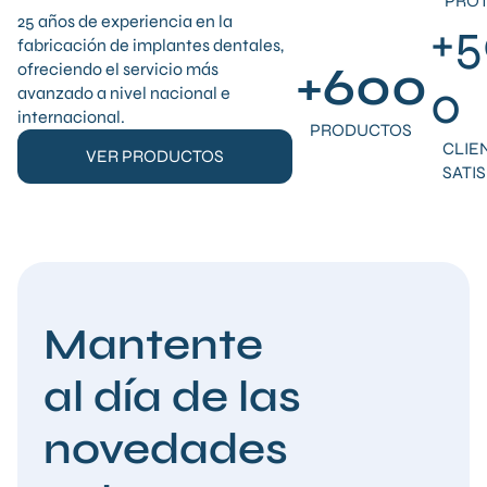
PROT
25 años de experiencia en la
+5
fabricación de implantes dentales,
+600
ofreciendo el servicio más
0
avanzado a nivel nacional e
internacional.
PRODUCTOS
CLIE
VER PRODUCTOS
SATI
Mantente
al día de las
novedades