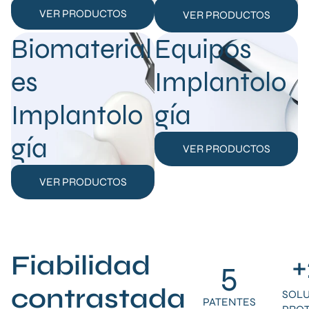
VER PRODUCTOS
VER PRODUCTOS
Biomaterial
Equipos
es
Implantolo
Implantolo
gía
gía
VER PRODUCTOS
VER PRODUCTOS
+
Fiabilidad
5
contrastada
SOL
PATENTES