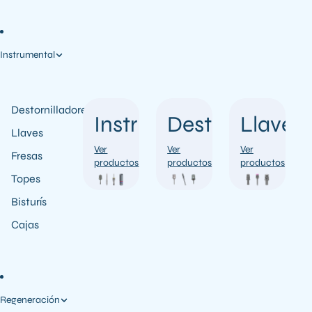
Instrumental
Destornilladores
Instrumental
Destornillador
Llaves
Llaves
Ver
Ver
Ver
Fresas
productos
productos
productos
Topes
Bisturís
Cajas
Regeneración