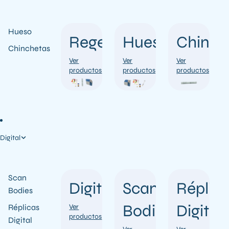
Hueso
Regeneración
Hueso
Chinch
Chinchetas
Ver
Ver
Ver
productos
productos
productos
Digital
Scan
Digital
Scan
Réplic
Bodies
Bodies
Digital
Réplicas
Ver
productos
Digital