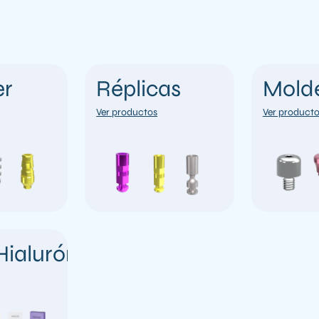
er
Réplicas
Mold
Ver productos
Ver product
Hialurónico