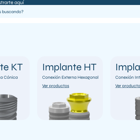
strarte
aquí
te KT
Implante HT
Impla
na Cónica
Conexión Externa Hexagonal
Conexión Int
Ver productos
Ver product